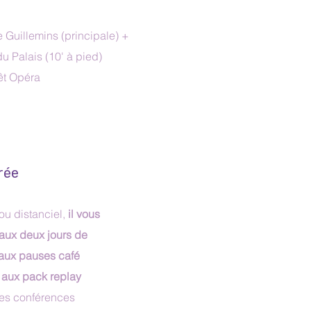
 Guillemins (principale) +
u Palais (10' à pied)
rêt Opéra
trée
ou distanciel,
il vous
aux deux jours de
aux pauses café
t aux pack replay
des conférences