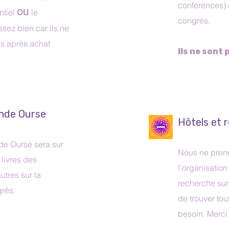
conférences) 
ntiel
le
OU
congrès.
ssez bien car ils ne
es après achat
Ils ne sont
ande Ourse
Hôtels et 
nde Ourse sera sur
Nous ne pren
 livres des
l'organisation
utres sur la
recherche sur
rès.
de trouver to
besoin. Merci