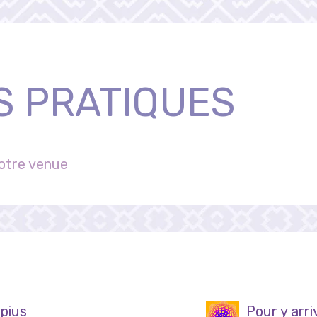
S PRATIQUES
votre venue
ppius
Pour y arri