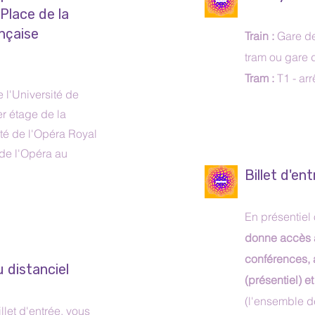
 Place de la
nçaise
Train :
Gare de
tram ou gare d
Tram :
T1 - ar
 l'Université de
er étage de la
té de l'Opéra Royal
 de l'Opéra au
Billet d'en
En présentiel 
donne accès 
conférences, 
u distanciel
(présentiel) e
(l'ensemble 
llet d'entrée, vous