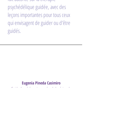
psychédélique guidée, avec des
leçons importantes pour tous ceux
qui envisagent de guider ou d'être
guidés.
Eugenia Pineda Casimiro
Guide des cérémonies sacrées de la région de
Mazatec, Oaxaca, Mexique
Je soutiens sa voix et je fais confiance à